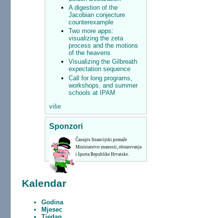
A digestion of the
Jacobian conjecture
counterexample
Two more apps:
visualizing the zeta
process and the motions
of the heavens
Visualizing the Gilbreath
expectation sequence
Call for long programs,
workshops, and summer
schools at IPAM
više
Sponzori
Časopis financijski pomaže
Ministarstvo znanosti, obrazovanja
i športa Republike Hrvatske.
Kalendar
Godina
Mjesec
Tjedan