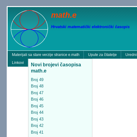
math.e
Hrvatski matematički elektronički časopis
Materijali sa stare verzije stranice e.math
Upute za čitatelje
Uredni
Linkovi
Novi brojevi časopisa
math.e
Broj 49
Broj 48
Broj 47
Broj 46
Broj 45
Broj 44
Broj 43
Broj 42
Broj 41