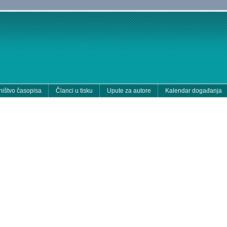
ištvo časopisa
Članci u tisku
Upute za autore
Kalendar događanja