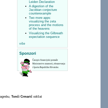
Leiden Declaration
A digestion of the
Jacobian conjecture
counterexample
Two more apps:
visualizing the zeta
process and the motions
of the heavens
Visualizing the Gilbreath
expectation sequence
više
Sponzori
Časopis financijski pomaže
Ministarstvo znanosti, obrazovanja
i športa Republike Hrvatske.
Zagrebu,
Tonći Crmarić
održat