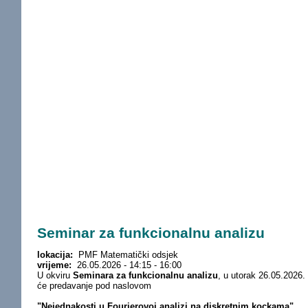
Seminar za funkcionalnu analizu
lokacija:
PMF Matematički odsjek
vrijeme:
26.05.2026 -
14:15
-
16:00
U okviru
Seminara za funkcionalnu analizu
, u utorak 26.05.2026
će predavanje pod naslovom
"Nejednakosti u Fourierovoj analizi na diskretnim kockama".