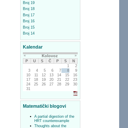
Broj 19
Broj 18
Broj 17
Broj 16
Broj 15
Broj 14
Kalendar
«
»
Kolovoz
P
U
S
Č
P
S
N
1
2
3
4
5
6
7
8
9
10
11
12
13
14
15
16
17
18
19
20
21
22
23
24
25
26
27
28
29
30
31
Matematički blogovi
A partial digestion of the
HRT counterexample
Thoughts about the