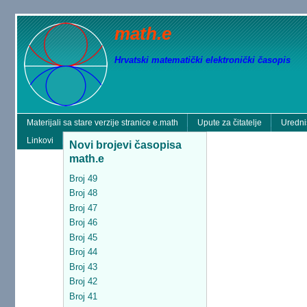
math.e
Hrvatski matematički elektronički časopis
Materijali sa stare verzije stranice e.math
Upute za čitatelje
Uredni
Linkovi
Novi brojevi časopisa
math.e
Broj 49
Broj 48
Broj 47
Broj 46
Broj 45
Broj 44
Broj 43
Broj 42
Broj 41