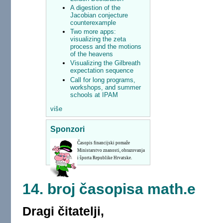
A digestion of the
Jacobian conjecture
counterexample
Two more apps:
visualizing the zeta
process and the motions
of the heavens
Visualizing the Gilbreath
expectation sequence
Call for long programs,
workshops, and summer
schools at IPAM
više
Sponzori
Časopis financijski pomaže
Ministarstvo znanosti, obrazovanja
i športa Republike Hrvatske.
14. broj časopisa math.e
Dragi čitatelji,