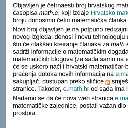
Objavljen je četrnaesti broj hrvatskog ma
časopisa
math.e
, koji izdaje
Hrvatsko mat
broju donosimo četiri matematička članka
Novi broj objavljen je na potpuno redizajni
novog izgleda, donosi i novu tehnologuju
što će olakšati kreiranje članaka za
math.
sadrži informacije o matematičkim događan
matematičkih blogova (za sada samo na 
će se uskoro naći i hrvatski matematičar-
praćenja dotoka novih informacija na
e.ma
sakupljač, dostupan preko sličice
smješ
stranice. Također,
e.math.hr
od sada ima i 
Nadamo se da će nova web stranica
e.ma
matematičke zajednice, postati važan di
prostora.