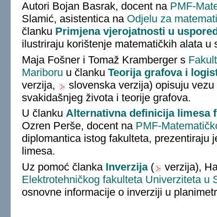
Autori Bojan Basrak, docent na
PMF-Mate
Slamić, asistentica na
Odjelu za matematik
članku
Primjena vjerojatnosti u uspore
ilustriraju korištenje matematičkih alata u
Maja Fošner i Tomaž Kramberger s
Fakult
Mariboru
u članku
Teorija grafova i logis
verzija,
slovenska verzija) opisuju vezu 
svakidašnjeg života i teorije grafova.
U članku
Alternativna definicija limesa 
Ozren Perše, docent na
PMF-Matematičk
diplomantica istog fakulteta, prezentiraju j
limesa.
Uz pomoć članka
Inverzija
(
verzija), Ha
Elektrotehničkog fakulteta Univerziteta u 
osnovne informacije o inverziji u planimetri