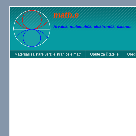
math.e
Hrvatski matematički elektronički časopis
Materijali sa stare verzije stranice e.math
Upute za čitatelje
Uredn