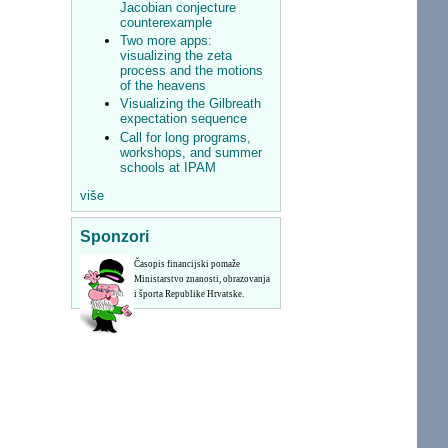
Jacobian conjecture
counterexample
Two more apps:
visualizing the zeta
process and the motions
of the heavens
Visualizing the Gilbreath
expectation sequence
Call for long programs,
workshops, and summer
schools at IPAM
više
Sponzori
Časopis financijski pomaže
Ministarstvo znanosti, obrazovanja
i športa Republike Hrvatske.