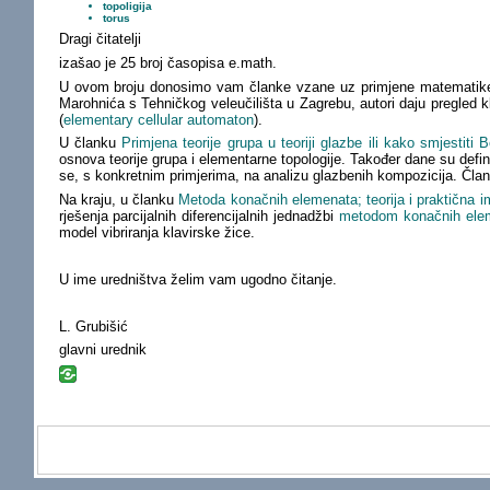
topoligija
torus
Dragi čitatelji
izašao je 25 broj časopisa e.math.
U ovom broju donosimo vam članke vzane uz primjene matematik
Marohnića s Tehničkog veleučilišta u Zagrebu, autori daju pregled kl
(
elementary cellular automaton
).
U članku
Primjena teorije grupa u teoriji glazbe ili kako smjestiti
osnova teorije grupa i elementarne topologije. Također dane su defi
se, s konkretnim primjerima, na analizu glazbenih kompozicija. Člana
Na kraju, u članku
Metoda konačnih elemenata; teorija i praktična 
rješenja parcijalnih diferencijalnih jednadžbi
metodom konačnih ele
model vibriranja klavirske žice.
U ime uredništva želim vam ugodno čitanje.
L. Grubišić
glavni urednik