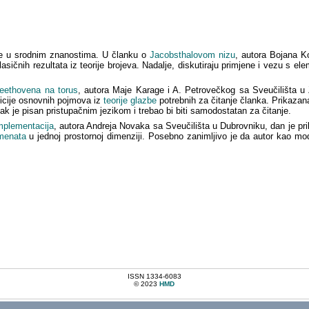
e u srodnim znanostima. U članku o
Jacobsthalovom nizu
, autora Bojana Ko
asičnih rezultata iz teorije brojeva. Nadalje, diskutiraju primjene i vezu s 
 Beethovena na torus
, autora Maje Karage i A. Petrovečkog sa Sveučilišta u 
nicije osnovnih pojmova iz
teorije glazbe
potrebnih za čitanje članka. Prikazan
k je pisan pristupačnim jezikom i trebao bi biti samodostatan za čitanje.
implementacija
, autora Andreja Novaka sa Sveučilišta u Dubrovniku, dan je pr
menata
u jednoj prostornoj dimenziji. Posebno zanimljivo je da autor kao mo
ISSN 1334-6083
© 2023
HMD