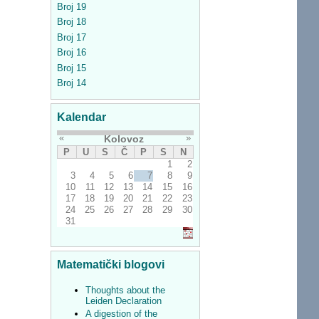
Broj 19
Broj 18
Broj 17
Broj 16
Broj 15
Broj 14
Kalendar
«
»
Kolovoz
P
U
S
Č
P
S
N
1
2
3
4
5
6
7
8
9
10
11
12
13
14
15
16
17
18
19
20
21
22
23
24
25
26
27
28
29
30
31
Matematički blogovi
Thoughts about the
Leiden Declaration
A digestion of the