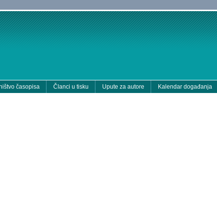
ištvo časopisa
Članci u tisku
Upute za autore
Kalendar događanja