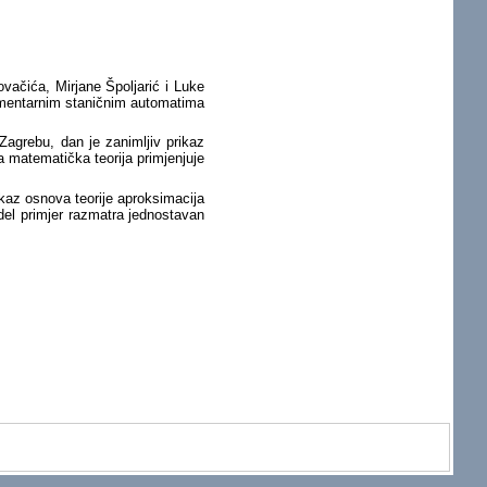
vačića, Mirjane Špoljarić i Luke
elementarnim staničnim automatima
Zagrebu, dan je zanimljiv prikaz
a matematička teorija primjenjuje
ikaz osnova teorije aproksimacija
del primjer razmatra jednostavan