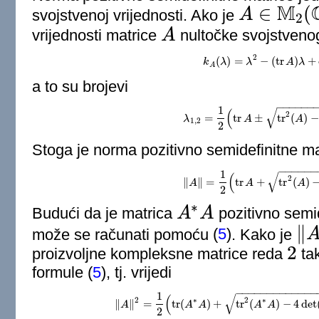
M
∈
(
svojstvenoj vrijednosti. Ako je
A
2
A
∈
M
2
(
C
)
,
vrijednosti matrice
A
nultočke svojstveno
A
2
(
)
=
−
(
tr
)
+
k
λ
k
A
(
λ
λ
)
=
λ
2
−
(
tr
A
A
)
λ
+
λ
det
A
a to su brojevi
−
−
−
−
−
−
1
√
(
2
=
tr
±
tr
(
)
−
λ
λ
1
,
2
=
1
A
2
(
tr
A
±
tr
2
(
A
)
A
−
4
de
1
,
2
2
Stoga je norma pozitivno semidefinitne m
−
−
−
−
−
−
1
√
(
2
∥
∥
=
tr
+
tr
(
)
A
‖
A
‖
=
1
A
2
(
tr
A
+
tr
2
(
A
)
−
A
4
det
2
∗
Budući da je matrica
A
A
pozitivno semid
A
∗
A
∥
može se računati pomoću
(
5
)
. Kako je
‖
A
‖
2
2
proizvoljne kompleksne matrice reda
ta
2
formule
(
5
)
, tj. vrijedi
−
−
−
−
−
−
−
−
−
−
−
−
−
1
√
(
2
∗
2
∗
∥
∥
=
tr
(
)
+
tr
(
)
−
4
det
A
‖
A
‖
2
A
=
1
A
2
(
tr
(
A
∗
A
)
+
tr
2
A
(
A
∗
A
A
)
−
4
det
(
A
2