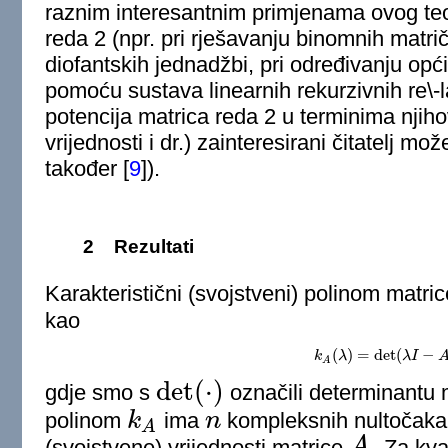
raznim interesantnim primjenama ovog te
reda 2 (npr. pri rješavanju binomnih matri
diofantskih jednadžbi, pri određivanju opć
pomoću sustava linearnih rekurzivnih re\-la
potencija matrica reda 2 u terminima njiho
vrijednosti i dr.) zainteresirani čitatelj mo
također
[
9
]
).
2
Rezultati
Karakteristični (svojstveni) polinom matri
kao
(
)
=
det
(
−
k
λ
k
A
(
λ
)
=
det
(
λ
λ
I
−
I
A
)
,
A
det
(
⋅
)
gdje smo s
označili determinantu m
det
(
⋅
)
polinom
k
ima
n
kompleksnih nultočaka, 
k
A
n
A
.
(svojstvene) vrijednosti matrice
A
Za kva