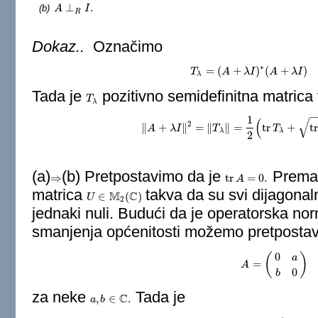
⊥
.
(b)
A
A
⊥
R
I
.
I
R
Dokaz..
Označimo
∗
=
(
+
)
(
+
)
T
A
T
λ
=
(
A
λ
+
I
λ
I
)
∗
A
(
A
+
λ
λ
I
)
I
(
λ
∈
λ
Tada je
pozitivno semidefinitna matrica
T
T
λ
λ
−
1
√
(
2
∥
+
∥
=
∥
∥
=
tr
+
tr
A
λ
I
‖
A
+
λ
T
I
‖
2
=
‖
T
λ
‖
=
1
2
(
tr
T
T
λ
+
tr
2
(
T
λ
)
λ
λ
2
(a)
(b) Pretpostavimo da je
Prema
⇒
tr
=
0.
⇒
tr
A
A
=
0.
matrica
takva da su svi dijagonal
M
C
∈
(
)
U
U
∈
M
2
(
C
)
2
jednaki nuli. Budući da je operatorska nor
smanjenja općenitosti možemo pretpostavi
0
(
)
a
=
A
A
=
(
0
a
b
0
)
0
b
za neke
Tada je
C
,
∈
.
a
a
,
b
b
∈
C
.