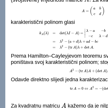
A
.
(
)
a
b
=
A
A
=
(
a
b
c
d
)
c
d
karakteristični polinom glasi
∣
−
−
λ
a
b
(
)
=
det
(
−
)
=
∣
k
λ
λ
I
A
A
∣
−
−
c
λ
d
k
A
(
λ
)
=
det
(
λ
I
−
A
)
=
|
λ
−
a
−
b
−
c
λ
−
d
|
=
(
λ
−
a
)
(
λ
−
d
)
−
b
c
=
λ
2
=
−
(
+
)
+
−
λ
a
d
λ
a
d
b
c
2
=
−
(
tr
)
+
det
.
λ
A
λ
A
Prema Hamilton–Cayleyjevom teoremu sv
poništava svoj karakteristični polinom; sto
2
−
(
tr
)
+
(
det
)
A
A
2
−
A
(
tr
A
A
)
A
+
(
det
A
)
I
A
=
0
Odavde direktno slijedi jedna karakterizac
2
tr
=
0
⇔
=
−
(
de
A
tr
A
=
0
⇔
A
A
2
=
−
(
det
A
)
I
.
Za kvadratnu matricu
A
kažemo da je nil
A