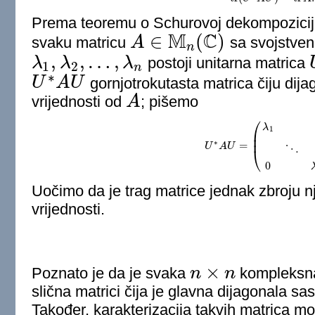
Prema teoremu o Schurovoj dekompoziciji (
M
C
∈
(
)
svaku matricu
A
sa svojstven
A
∈
M
n
(
C
)
n
,
,
…
,
λ
λ
λ
postoji unitarna matrica
1
2
λ
1
,
λ
2
,
…
,
λ
n
n
∗
U
A
U
gornjotrokutasta matrica čiju dija
U
∗
A
U
vrijednosti od
A
; pišemo
A
⎛
λ
1
⎜
⎜
∗
=
U
A
U
U
∗
A
U
=
(
λ
1
∗
⋱
0
λ
n
)
.
⋱
⎝
0
Uočimo da je trag matrice jednak zbroju nj
vrijednosti.
×
Poznato je da je svaka
n
n
kompleksna 
n
×
n
slična matrici čija je glavna dijagonala sa
Također, karakterizacija takvih matrica m