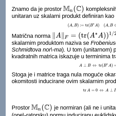
M
C
(
)
Znamo da je prostor
kompleksnih
M
n
(
C
)
n
unitaran uz skalarni produkt definiran kao
∗
(
,
)
:
=
tr
(
)
(
,
A
B
(
A
,
B
)
:=
tr
B
(
B
A
∗
A
)
(
A
,
A
B
∈
B
M
n
∗
1
/
∥
∥
=
(
tr
(
)
)
Matrična norma
A
A
A
‖
A
‖
F
=
(
tr
(
A
∗
A
)
)
1
/
2
F
skalarnim produktom naziva se
Frobeniu
Schmidtova nor\-ma
). U tom (unitarnom) p
kvadratnih matrica iskazuje u terminima t
∗
⊥
⇔
tr
(
)
A
A
B
⊥
B
⇔
tr
(
B
∗
B
A
)
A
=
0.
Stoga je i matrice traga nula moguće okara
okomitosti inducirane ovim skalarnim pro
tr
=
0
⇔
⊥
A
tr
A
=
0
⇔
A
⊥
A
I
.
I
M
C
(
)
Prostor
je normiran (ali ne i uni
M
n
(
C
)
n
(ope\-ratorsku) normu induciranu euklid