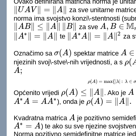
Ovako definirana matrična norma je unitarn
∥
∥
=
∥
∥
U
A
V
A
za sve unitarne matric
‖
U
A
V
‖
=
‖
A
‖
norma ima svojstvo konzi\-stentnosti (submul
M
∥
∥
≤
∥
∥
∥
∥
,
∈
A
B
A
B
za sve
A
B
‖
A
B
‖
≤
‖
A
‖
‖
B
‖
A
,
B
∈
M
n
(
C
)
.
∗
∗
2
∥
∥
=
∥
∥
∥
∥
=
∥
∥
A
A
te
A
A
A
za 
‖
A
∗
‖
=
‖
A
‖
‖
A
∗
A
‖
=
‖
A
‖
2
(
)
∈
Označimo sa
σ
A
spektar matrice
A
σ
(
A
)
A
∈
M
n
(
C
(
njezinih svoj\-stve\-nih vrijednosti, a s
ρ
ρ
(
A
)
;
A
A
;
(
)
=
max
{
|
|
:
∈
ρ
A
ρ
(
A
)
=
max
{
λ
|
λ
|
:
λ
∈
λ
σ
(
A
)
}
(
)
≤
∥
∥
Općenito vrijedi
ρ
A
A
. Ako je
A
ρ
(
A
)
≤
‖
A
‖
A
∗
∗
=
(
)
=
∥
∥
.
A
A
A
A
), onda je
ρ
A
A
A
∗
A
=
A
A
∗
ρ
(
A
)
=
‖
A
‖
.
Kvadratna matrica
A
je pozitivno semidef
A
∗
=
A
A
) te ako su sve njezine svojstven
A
∗
=
A
Norma pozitivno semidefinitne matrice jed