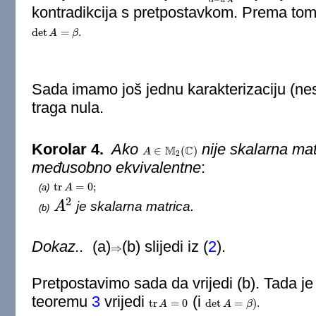
α
A
kontradikcija s pretpostavkom. Prema to
det
=
.
det
A
A
=
β
.
β
Sada imamo još jednu karakterizaciju (ne
traga nula.
Korolar 4.
Ako
nije skalarna mat
M
C
∈
(
)
A
A
∈
M
2
(
C
)
2
međusobno ekvivalentne
:
tr
=
0
;
(a)
tr
A
A
=
0
;
2
A
je skalarna matrica.
(b)
A
2
Dokaz..
(a)
(b) slijedi iz
(
2
)
.
⇒
⇒
Pretpostavimo sada da vrijedi (b). Tada j
teoremu
3
vrijedi
(i
tr
=
0
det
=
)
.
tr
A
A
=
0
det
A
A
=
β
)
.
β