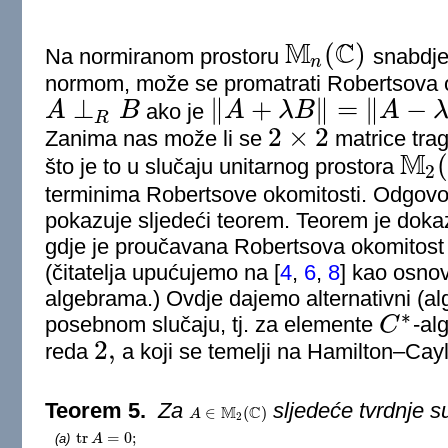
M
C
(
)
Na normiranom prostoru
snabdje
M
n
(
C
)
n
normom, može se promatrati Robertsova o
⊥
∥
+
∥
=
∥
−
A
B
ako je
A
λ
B
A
A
⊥
R
B
‖
A
+
λ
B
‖
=
‖
A
−
λ
B
‖
R
2
×
2
Zanima nas može li se
matrice trag
2
×
2
M
što je to u slučaju unitarnog prostora
2
M
2
(
C
)
terminima Robertsove okomitosti. Odgovor
pokazuje sljedeći teorem. Teorem je dok
gdje je proučavana Robertsova okomitos
(čitatelja upućujemo na
[
4
,
6
,
8
]
kao osnovn
algebrama.) Ovdje dajemo alternativni (a
∗
posebnom slučaju, tj. za elemente
C
-al
C
∗
2
,
reda
a koji se temelji na Hamilton–Ca
2
,
Teorem 5.
Za
sljedeće tvrdnje 
M
C
∈
(
)
A
A
∈
M
2
(
C
)
2
tr
=
0
;
(a)
tr
A
A
=
0
;