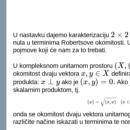
2
×
2
U nastavku dajemo karakterizaciju
2
×
2
nula u terminima Robertsove okomitosti. U
pojmove koji će nam za to trebati.
(
,
U kompleksnom unitarnom prostoru
X
(
X
,
(
⋅
,
⋅
)
)
,
∈
okomitost dvaju vektora
x
y
X
definir
x
,
y
∈
X
⊥
(
,
)
=
0.
produkta:
x
y
ako je
x
y
Ako 
x
⊥
y
(
x
,
y
)
=
0.
skalarnim produktom, tj.
−
−
−
−
−
√
∥
∥
=
(
,
)
(
∈
x
‖
x
‖
=
(
x
x
,
x
x
)
(
x
∈
X
x
)
,
onda se okomitost dvaju vektora unitarno
različite načine iskazati u terminima te 