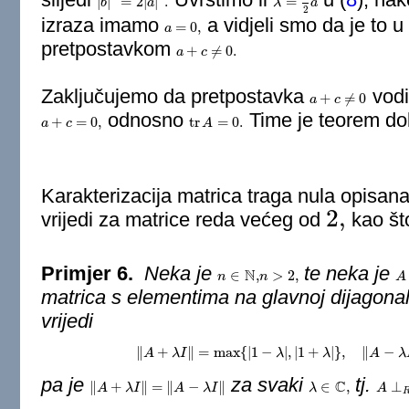
|
|
=
2
|
|
.
=
|
b
b
|
2
=
2
|
a
|
2
.
a
λ
λ
=
1
2
a
a
2
izraza imamo
a vidjeli smo da je to 
=
0
,
a
a
=
0
,
pretpostavkom
+
≠
0.
a
a
+
c
≠
c
0.
Zaključujemo da pretpostavka
vodi
+
≠
0
a
a
+
c
≠
c
0
odnosno
Time je teorem do
+
=
0
,
tr
=
0.
a
a
+
c
=
c
0
,
tr
A
A
=
0.
Karakterizacija matrica traga nula opisa
2
,
vrijedi za matrice reda većeg od
kao što
2
,
Primjer 6.
Neka je
te neka je
N
∈
,
>
2
,
n
n
∈
N
,
n
n
>
2
,
A
A
matrica s elementima na glavnoj dijagona
vrijedi
∥
+
∥
=
max
{
|
1
−
|
,
|
1
+
|
}
,
∥
−
A
λ
I
‖
A
+
λ
I
‖
=
max
λ
{
|
1
−
λ
|
,
|
λ
1
+
λ
|
}
,
‖
A
−
A
λ
I
‖
=
m
λ
pa je
za svaki
tj.
C
∥
+
∥
=
∥
−
∥
∈
,
⊥
‖
A
A
+
λ
I
‖
=
λ
‖
I
A
−
λ
I
‖
A
λ
I
λ
λ
∈
C
,
A
A
⊥
R
I