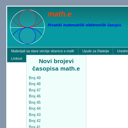
math.e
Hrvatski matematički elektronički časopis
Materijali sa stare verzije stranice e.math
Upute za čitatelje
Uredni
Linkovi
Novi brojevi
časopisa math.e
Broj 49
Broj 48
Broj 47
Broj 46
Broj 45
Broj 44
Broj 43
Broj 42
Broj 41