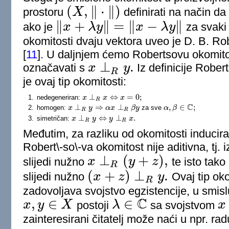
(
,
∥
⋅
∥
)
prostoru
X
definirati na način da
(
X
,
‖
⋅
‖
)
∥
+
∥
=
∥
−
∥
ako je
x
λ
y
x
λ
y
za svak
‖
x
+
λ
y
‖
=
‖
x
−
λ
y
‖
okomitosti dvaju vektora uveo je D. B. Ro
[
11
]
. U daljnjem ćemo Robertsovu okomito
⊥
.
označavati s
x
y
Iz definicije Rober
x
⊥
R
y
.
R
je ovaj tip okomitosti:
⊥
⇔
=
0
;
1.
nedegeneriran:
x
x
⊥
R
x
⇔
x
x
=
0
;
x
R
C
⊥
⇒
⊥
,
∈
;
2.
homogen:
za sve
x
x
⊥
R
y
⇒
y
α
x
⊥
R
α
β
x
y
β
y
α
α
,
β
β
∈
C
;
R
R
⊥
⇔
⊥
.
3.
simetričan:
x
x
⊥
R
y
⇔
y
y
⊥
R
y
x
.
x
R
R
Međutim, za razliku od okomitosti induci
Robert\-so\-va okomitost nije aditivna, tj. 
⊥
(
+
)
,
slijedi nužno
x
y
z
te isto tako
x
⊥
R
(
y
+
z
)
,
R
(
+
)
⊥
.
slijedi nužno
x
z
y
Ovaj tip oko
(
x
+
z
)
⊥
R
y
.
R
zadovoljava svojstvo egzistencije, u smis
C
,
∈
∈
x
y
X
postoji
λ
sa svojstvom
x
x
,
y
∈
X
λ
∈
C
x
⊥
zainteresirani čitatelj može naći u npr. ra