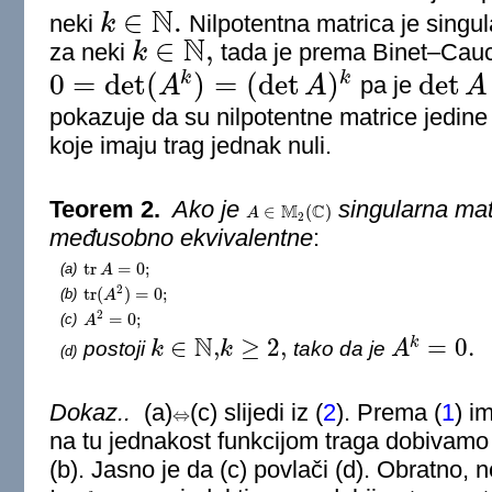
N
∈
.
neki
k
Nilpotentna matrica je singul
k
∈
N
.
N
∈
,
za neki
k
tada je prema Binet–Cau
k
∈
N
,
0
=
det
(
)
=
(
det
)
det
k
k
A
A
pa je
A
0
=
det
(
A
k
)
=
(
det
A
)
k
det
A
=
0.
pokazuje da su nilpotentne matrice jedine
koje imaju trag jednak nuli.
Teorem 2.
Ako je
singularna matr
M
C
∈
(
)
A
A
∈
M
2
(
C
)
2
međusobno ekvivalentne
:
tr
=
0
;
(a)
tr
A
A
=
0
;
2
tr
(
)
=
0
;
(b)
tr
(
A
A
2
)
=
0
;
2
=
0
;
(c)
A
A
2
=
0
;
N
∈
,
≥
2
,
=
0.
k
postoji
k
k
tako da je
A
(d)
k
∈
N
,
k
≥
2
,
A
k
=
0.
Dokaz..
(a)
(c) slijedi iz
(
2
)
. Prema
(
1
)
i
⇔
⇔
na tu jednakost funkcijom traga dobivam
(b). Jasno je da (c) povlači (d). Obratno, 