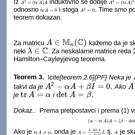
Iz
induktivno se dobije
2
=
(
tr
)
=
(
tr
)
k
k
A
A
2
=
(
tr
A
)
A
A
A
A
A
k
=
(
tr
A
)
k
−
A
1
A
odnosno
i stoga
. Time smo po
2
tr
=
0
=
0
tr
A
A
=
0
A
A
2
=
0
teorem dokazan.
M
C
∈
(
)
Za matricu
A
kažemo da je sk
A
∈
M
n
(
C
)
n
C
∈
neki
λ
. Za neskalarne matrice reda
λ
∈
C
2
Hamilton–Cayleyjevog teorema.
Teorem 3.
\cite[teorem 2.6]{PF} Neka je
2
−
+
=
0.
takvi da je
A
α
A
β
I
Ako
A
A
2
−
α
A
+
β
I
=
0.
A
tr
=
det
=
.
je
A
α
i
A
β
tr
A
=
α
det
A
=
β
.
Dokaz..
Prema pretpostavci i prema
(
1
)
vr
(
−
tr
)
=
(
−
de
α
(
α
−
A
tr
A
A
)
A
=
(
β
−
β
det
A
)
I
.
Ako je
onda je
tj.
je ska
−
det
β
A
tr
≠
,
=
,
tr
A
A
≠
α
,
α
A
A
=
β
−
det
A
α
−
tr
I
A
I
,
A
A
−
tr