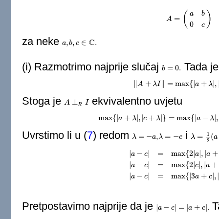
(
)
a
b
=
A
A
=
(
a
b
0
c
)
0
c
za neke
C
,
,
∈
.
a
a
,
b
b
,
c
c
∈
C
.
(i) Razmotrimo najprije slučaj
Tada j
=
0.
b
b
=
0.
∥
+
∥
=
max
{
|
+
|
,
A
λ
‖
A
I
+
λ
I
‖
=
max
{
|
a
a
+
λ
|
,
|
c
λ
+
λ
Stoga je
ekvivalentno uvjetu
⊥
A
A
⊥
R
I
I
R
max
{
|
+
|
,
|
+
|
}
=
max
{
|
−
|
,
a
λ
max
c
{
|
a
+
λ
λ
|
,
|
c
+
λ
|
}
=
max
{
|
a
a
−
λ
|
,
λ
|
c
Uvrstimo li u
(
7
)
redom
i
1
=
−
,
=
−
=
(
λ
λ
=
−
a
,
a
λ
λ
=
−
c
c
λ
λ
=
1
2
(
a
+
a
c
2
|
−
|
=
max
{
2
|
|
,
|
+
a
c
a
a
|
−
|
=
max
{
2
|
|
,
|
+
|
a
−
c
|
=
max
{
2
|
a
|
,
|
a
+
c
|
}
,
|
a
−
c
|
=
max
a
c
c
a
|
−
|
=
max
{
|
3
+
|
,
a
c
a
c
Pretpostavimo najprije da je
T
|
−
|
=
|
+
|
.
|
a
a
−
c
|
=
c
|
a
+
c
|
.
a
c