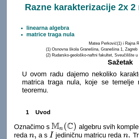
Razne karakterizacije 2x 2
linearna algebra
matrice traga nula
Matea Perković(1) i Rajna R
(1) Osnovna škola Granešina, Granešina 1, Zagreb
(2) Rudarsko-geološko-naftni fakultet, Sveučilište u
Sažetak
U ovom radu dajemo nekoliko karakt
matrica traga nula, koje se temelje
teoremu.
1
Uvod
M
C
(
)
Označimo s
algebru svih komple
M
n
(
C
)
n
,
.
reda
n
a s
I
jediničnu matricu reda
n
Tr
n
,
I
n
.