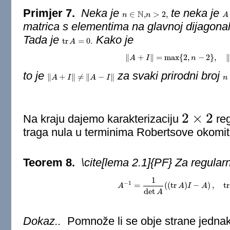
Primjer 7.
Neka je
te neka je
N
∈
,
>
2
,
n
n
∈
N
,
n
n
>
2
,
A
A
matrica s elementima na glavnoj dijagona
Tada je
Kako je
tr
=
0.
tr
A
A
=
0.
∥
+
∥
=
max
{
2
,
−
2
}
,
∥
A
I
‖
A
+
I
‖
=
max
{
n
2
,
n
−
2
}
,
‖
A
−
I
‖
to je
za svaki prirodni broj
∥
+
∥
≠
∥
−
∥
‖
A
A
+
I
‖
≠
‖
I
A
−
I
‖
A
I
n
n
2
×
2
Na kraju dajemo karakterizaciju
reg
2
×
2
traga nula u terminima Robertsove okomito
Teorem 8.
\cite[lema 2.1]{PF} Za regula
1
−
1
=
(
(
tr
)
−
)
,
tr
A
A
−
1
=
1
det
A
A
(
(
tr
A
I
)
I
−
A
A
)
,
tr
A
−
1
=
det
A
Dokaz..
Pomnože li se obje strane jedna