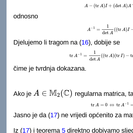
−
(
tr
)
+
(
det
)
A
A
−
A
(
tr
A
I
)
I
+
(
det
A
)
A
A
−
1
A
=
odnosno
1
−
1
=
(
(
tr
)
A
A
−
1
=
1
det
A
(
(
tr
A
A
)
I
−
I
A
)
det
A
Djelujemo li tragom na
(
16
)
, dobije se
1
−
1
tr
=
(
(
tr
)
(
tr
)
−
t
A
tr
A
−
1
=
1
det
A
(
(
tr
A
A
)
(
tr
I
)
I
−
tr
A
)
=
t
det
A
čime je tvrdnja dokazana.
M
C
∈
(
)
Ako je
A
regularna matrica, t
2
A
∈
M
2
(
C
)
−
1
tr
=
0
⇔
tr
A
tr
A
=
0
⇔
tr
A
−
A
1
=
0.
Jasno je da
(
17
)
ne vrijedi općenito za ma
Iz
(
17
)
i teorema
5
direktno dobivamo sljed