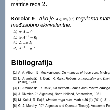
2.
matrice reda
2.
Korolar 9.
Ako je
regularna matri
M
C
∈
(
)
A
A
∈
M
2
(
C
)
2
međusobno ekvivalentne
:
tr
=
0
;
(a)
tr
A
A
=
0
;
−
1
tr
=
0
;
(b)
tr
A
A
−
1
=
0
;
⊥
;
(c)
A
A
⊥
R
I
;
I
R
−
1
⊥
.
(d)
A
A
−
1
⊥
R
I
.
I
R
Bibliografija
[1]
A. A. Albert, B. Muckenhoupt,
On matrices of trace zero
, Michig
[2]
Lj. Arambašić, T. Berić, R. Rajić,
Roberts orthogonality and Davi
(2018), 1–13.
[3]
Lj. Arambašić, R. Rajić,
On Birkhoff–James and Roberts orthogo
∗
[4]
J. Dixmier,
-Algebras}, North-Holland, Amsterdam, 1981.
C
C
∗
[5]
M. Kožul, R. Rajić,
Matrice traga nula
, Math.e
26
(1) (2014), 31–
∗
[6]
G. J. Murphy,
{
-Algebras and Operator Theory}, Academic Pr
C
C
∗