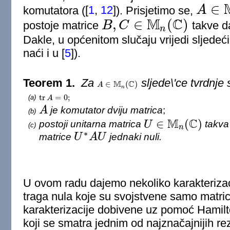
∈
komutatora (
[
1
,
12
]
). Prisjetimo se,
A
A
∈
M
n
(
C
)
M
C
,
∈
(
)
postoje matrice
B
C
takve d
B
,
C
∈
M
n
(
C
)
n
Dakle, u općenitom slučaju vrijedi sljedeći
naći i u
[
5
]
).
Teorem 1.
Za
sljede\'ce tvrdnj
M
C
∈
(
)
A
A
∈
M
n
(
C
)
n
tr
=
0
;
(a)
tr
A
A
=
0
;
A
je komutator dviju matrica
;
(b)
A
M
C
∈
(
)
postoji unitarna matrica
U
takva 
(c)
U
∈
M
n
(
C
)
n
∗
matrice
U
A
U
jednaki nuli.
U
∗
A
U
U ovom radu dajemo nekoliko karakteriza
traga nula koje su svojstvene samo matr
karakterizacije dobivene uz pomoć Hamil
koji se smatra jednim od najznačajnijih rez