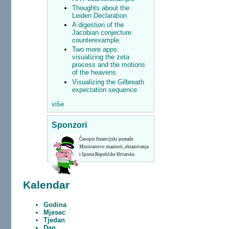
Thoughts about the
Leiden Declaration
A digestion of the
Jacobian conjecture
counterexample
Two more apps:
visualizing the zeta
process and the motions
of the heavens
Visualizing the Gilbreath
expectation sequence
više
Sponzori
Časopis financijski pomaže
Ministarstvo znanosti, obrazovanja
i športa Republike Hrvatske.
Kalendar
Godina
Mjesec
Tjedan
Dan