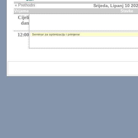
« Prethodni
Srijeda, Lipanj 10 20
Vrijeme
Stavke
Cijeli
dan
12:00
Seminar za optimizaciju i primjene