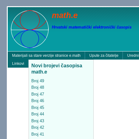
math.e
Hrvatski matematički elektronički časopis
Materijali sa stare verzije stranice e.math
Upute za čitatelje
Uredni
Linkovi
Novi brojevi časopisa
math.e
Broj 49
Broj 48
Broj 47
Broj 46
Broj 45
Broj 44
Broj 43
Broj 42
Broj 41