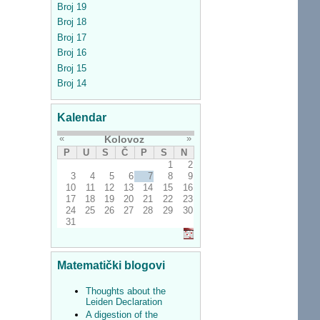
Broj 19
Broj 18
Broj 17
Broj 16
Broj 15
Broj 14
Kalendar
«
»
Kolovoz
P
U
S
Č
P
S
N
1
2
3
4
5
6
7
8
9
10
11
12
13
14
15
16
17
18
19
20
21
22
23
24
25
26
27
28
29
30
31
Matematički blogovi
Thoughts about the
Leiden Declaration
A digestion of the