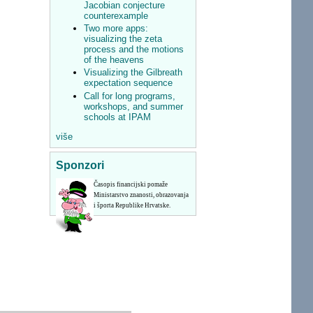
Jacobian conjecture
counterexample
Two more apps:
visualizing the zeta
process and the motions
of the heavens
Visualizing the Gilbreath
expectation sequence
Call for long programs,
workshops, and summer
schools at IPAM
više
Sponzori
Časopis financijski pomaže
Ministarstvo znanosti, obrazovanja
i športa Republike Hrvatske.