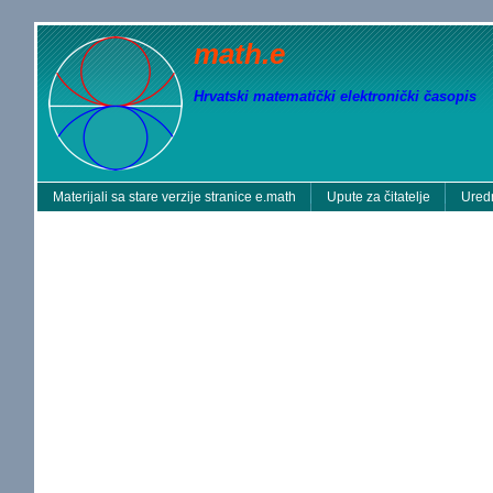
math.e
Hrvatski matematički elektronički časopis
Materijali sa stare verzije stranice e.math
Upute za čitatelje
Uredn