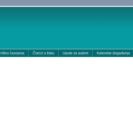
ištvo časopisa
Članci u tisku
Upute za autore
Kalendar događanja