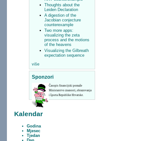
Thoughts about the
Leiden Declaration
A digestion of the
Jacobian conjecture
counterexample
Two more apps:
visualizing the zeta
process and the motions
of the heavens
Visualizing the Gilbreath
expectation sequence
više
Sponzori
Časopis financijski pomaže
Ministarstvo znanosti, obrazovanja
i športa Republike Hrvatske.
Kalendar
Godina
Mjesec
Tjedan
Dan