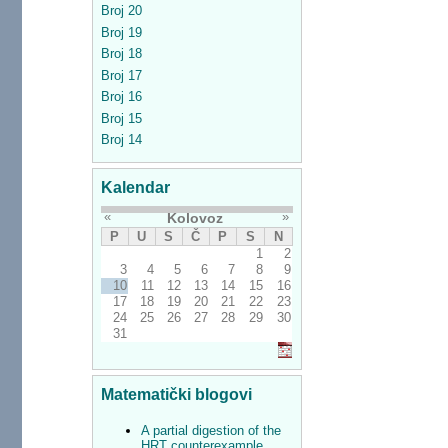
Broj 20
Broj 19
Broj 18
Broj 17
Broj 16
Broj 15
Broj 14
Kalendar
«
»
Kolovoz
P
U
S
Č
P
S
N
1
2
3
4
5
6
7
8
9
10
11
12
13
14
15
16
17
18
19
20
21
22
23
24
25
26
27
28
29
30
31
Matematički blogovi
A partial digestion of the
HRT counterexample