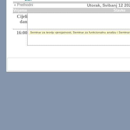
« Prethodni
Utorak, Svibanj 12 20
Vrijeme
Stavke
Cijeli
dan
16:00
Seminar za teoriju vjerojatnosti, Seminar za funkcionalnu analizu i Seminar 