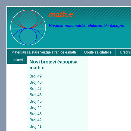
math.e
Hrvatski matematički elektronički časopis
Materijali sa stare verzije stranice e.math
Upute za čitatelje
Uredni
Linkovi
Novi brojevi časopisa
math.e
Broj 49
Broj 48
Broj 47
Broj 46
Broj 45
Broj 44
Broj 43
Broj 42
Broj 41