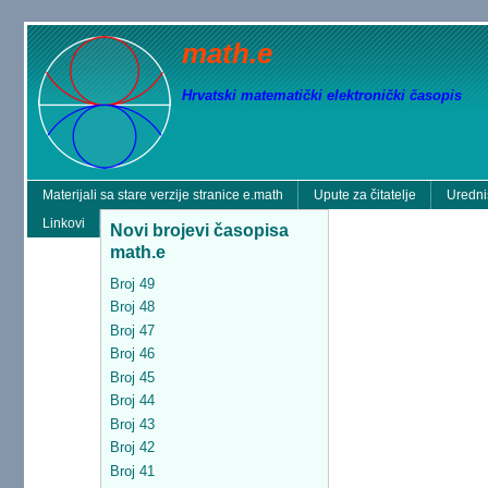
math.e
Hrvatski matematički elektronički časopis
Materijali sa stare verzije stranice e.math
Upute za čitatelje
Uredni
Linkovi
Novi brojevi časopisa
math.e
Broj 49
Broj 48
Broj 47
Broj 46
Broj 45
Broj 44
Broj 43
Broj 42
Broj 41