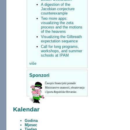
A digestion of the
Jacobian conjecture
counterexample
Two more apps:
visualizing the zeta
process and the motions
of the heavens
Visualizing the Gilbreath
expectation sequence
Call for long programs,
workshops, and summer
schools at IPAM
više
Sponzori
Časopis financijski pomaže
Ministarstvo znanosti, obrazovanja
i športa Republike Hrvatske.
Kalendar
Godina
Mjesec
Tjedan