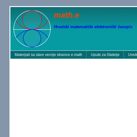
math.e
Hrvatski matematički elektronički časopis
Materijali sa stare verzije stranice e.math
Upute za čitatelje
Uredn