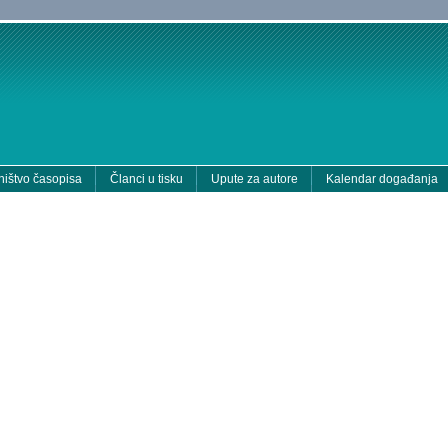
ištvo časopisa
Članci u tisku
Upute za autore
Kalendar događanja