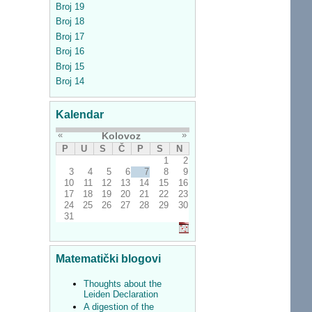
Broj 19
Broj 18
Broj 17
Broj 16
Broj 15
Broj 14
Kalendar
«
»
Kolovoz
P
U
S
Č
P
S
N
1
2
3
4
5
6
7
8
9
10
11
12
13
14
15
16
17
18
19
20
21
22
23
24
25
26
27
28
29
30
31
Matematički blogovi
Thoughts about the
Leiden Declaration
A digestion of the