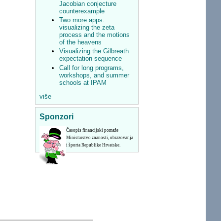
Jacobian conjecture
counterexample
Two more apps:
visualizing the zeta
process and the motions
of the heavens
Visualizing the Gilbreath
expectation sequence
Call for long programs,
workshops, and summer
schools at IPAM
više
Sponzori
Časopis financijski pomaže
Ministarstvo znanosti, obrazovanja
i športa Republike Hrvatske.