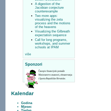
A digestion of the
Jacobian conjecture
counterexample
Two more apps:
visualizing the zeta
process and the motions
of the heavens
Visualizing the Gilbreath
expectation sequence
Call for long programs,
workshops, and summer
schools at IPAM
više
Sponzori
Časopis financijski pomaže
Ministarstvo znanosti, obrazovanja
i športa Republike Hrvatske.
Kalendar
Godina
Mjesec
Tjedan