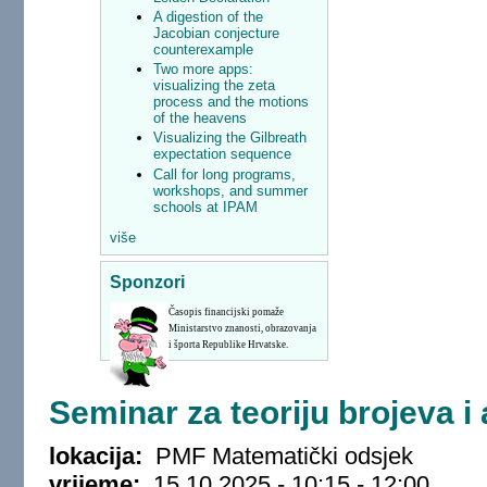
A digestion of the
Jacobian conjecture
counterexample
Two more apps:
visualizing the zeta
process and the motions
of the heavens
Visualizing the Gilbreath
expectation sequence
Call for long programs,
workshops, and summer
schools at IPAM
više
Sponzori
Časopis financijski pomaže
Ministarstvo znanosti, obrazovanja
i športa Republike Hrvatske.
Seminar za teoriju brojeva i
lokacija:
PMF Matematički odsjek
vrijeme:
15.10.2025 -
10:15
-
12:00