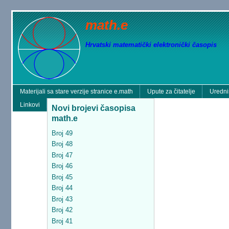
math.e
Hrvatski matematički elektronički časopis
Materijali sa stare verzije stranice e.math
Upute za čitatelje
Uredni
Linkovi
Novi brojevi časopisa
math.e
Broj 49
Broj 48
Broj 47
Broj 46
Broj 45
Broj 44
Broj 43
Broj 42
Broj 41