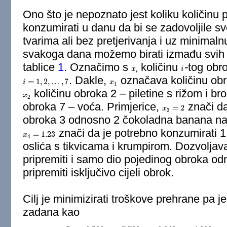
Ono što je nepoznato jest koliku količinu 
konzumirati u danu da bi se zadovoljile sv
tvarima ali bez pretjerivanja i uz minimal
svakoga dana možemo birati izmađu svih 
tablice
1
. Označimo s
količinu
-tog obr
x
x
i
i
i
i
. Dakle,
označava količinu obr
=
1
,
2
,
.
.
.
,
7
i
i
=
1
,
2
,
.
.
.
,
7
x
x
1
1
količinu obroka 2 – piletine s rižom i bro
x
x
2
2
obroka 7 – voća. Primjerice,
znači da
=
2
x
x
3
=
2
3
obroka 3 odnosno 2 čokoladna banana napi
znači da je potrebno konzumirati 
=
1.23
x
x
4
=
1.23
4
oslića s tikvicama i krumpirom. Dozvoljav
pripremiti i samo dio pojedinog obroka odn
pripremiti isključivo cijeli obrok.
Cilj je minimizirati troškove prehrane pa je
zadana kao