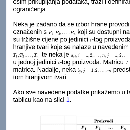
osim prikupljanja podataka, traži i definiranj
ograničenja.
Neka je zadano da se izbor hrane provod
označenih s
koji su dostupni na
,
,
…
,
P
P
1
,
P
P
2
,
…
,
P
n
P
1
2
n
su tržišne cijene po jedinici
-tog proizvo
i
i
hranjive tvari koje se nalaze u navedeni
te neka je
,
,
.
.
.
,
,
=
1
,
2
,
.
.
.
,
,
=
1
,
2
,
.
.
.
T
T
1
,
T
T
2
,
.
.
.
,
T
m
T
a
a
i
j
,
i
=
i
1
,
2
,
.
.
.
,
n
,
j
=
1
,
2
,
n
.
.
.
,
j
m
1
2
m
i
j
u jednoj jedinici
-tog proizvoda. Matricu
i
i
A
A
matrica. Nadalje, neka
predst
,
=
1
,
2
,
.
.
.
,
b
b
j
,
j
=
j
1
,
2
,
.
.
.
,
m
m
j
tom hranjivom tvari.
Ako sve navedene podatke prikažemo u tab
tablicu kao na slici
1
.