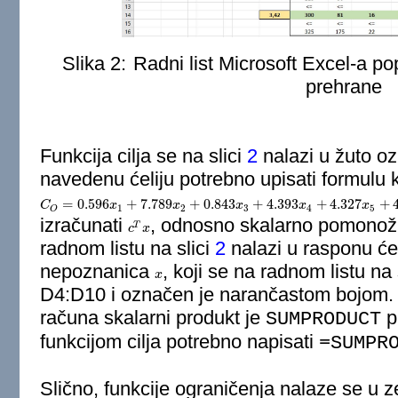
Slika 2:
Radni list Microsoft Excel-a 
prehrane
Funkcija cilja se na slici
2
nalazi u žuto oz
navedenu ćeliju potrebno upisati formulu ko
=
0.596
+
7.789
+
0.843
+
4.393
+
4.327
+
C
C
O
=
0.596
x
1
+
x
7.789
x
2
+
0.843
x
x
3
+
4.393
x
x
4
+
4.327
x
5
+
x
4.527
x
6
+
0.448
x
x
7
1
2
3
4
5
O
izračunati
, odnosno skalarno pomonožit
T
c
c
T
x
x
radnom listu na slici
2
nalazi u rasponu ćel
nepoznanica
, koji se na radnom listu na 
x
x
D4:D10 i označen je narančastom bojom. 
računa skalarni produkt je
pa
SUMPRODUCT
funkcijom cilja potrebno napisati
=SUMPR
Slično, funkcije ograničenja nalaze se u 