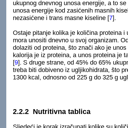
ukupnog dnevnog unosa energije, a to se
unosa energije kod zasićenih masnih kiseli
nezasićene i trans masne kiseline
[
7
]
.
Ostaje pitanje kolika je količina proteina i
mora unositi dnevno u svoj organizam. O
dolaziti od proteina, što znači ako je uno
kalorija je iz proteina, a unos proteina je
[
9
]
. S druge strane, od 45% do 65% ukup
treba biti dobiveno iz ugljikohidrata, što p
1300 kcal, odnosno od 225 g do 325 g ugl
2.2.2
Nutritivna tablica
Sljedeći je korak izračunati kolike su količi