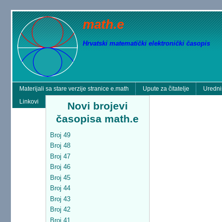
math.e
Hrvatski matematički elektronički časopis
Materijali sa stare verzije stranice e.math
Upute za čitatelje
Uredni
Linkovi
Novi brojevi
časopisa math.e
Broj 49
Broj 48
Broj 47
Broj 46
Broj 45
Broj 44
Broj 43
Broj 42
Broj 41