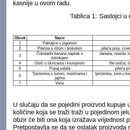
kasnije u ovom radu.
Tablica 1:
Sastojci u
Obrok
Naziv
1
Pahuljice s jogurtom
2
Piletina s rižom i brokulom
pileća prsa, crve
Čokoladni banana napitak s
banana, maslac od
3
kikirikijem
4
Oslić s tikvicama i krumpirom
file oslića, 
5
Popaj salata
pileća p
Tjestenina s tunom, maslinama i
tjestenina, tuna u ko
6
jajima
7
Voće
U slučaju da se pojedini proizvod kupuje u
količine koja se traži traži u pojedinom jel
obzir će biti ona koja izražava vrijednost p
Pretpostavlja se da se ostatak proizvoda m