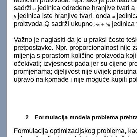
sadrži
jedinica određene hranjive tvari a
a
a
jedinica iste hranjive tvari, onda
jedini
b
b
x
x
proizvoda Q sadrži ukupno
jedinica 
+
a
a
x
x
+
b
y
b
y
Važno je naglasiti da je u praksi često teš
pretpostavke. Npr. proporcionalnost nije 
mijenja s porastom količine proizvoda koji
očekivati; izvjesnost pada jer su cijene p
promjenama; djeljivost nije uvijek prisutn
upravo na komade i nije moguće kupiti po
2
Formulacija modela problema prehr
Formulacija optimizacijskog problema, kao