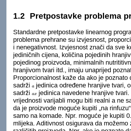
1.2
Pretpostavke problema p
Standardne pretpostavke linearnog program
problema prehrane su izvjesnost, proporcion
i nenegativnost. Izvjesnost znači da sve k
jediničnih cijena, količina pojedinih hranjivi
pojedinog proizvoda, minimalnih nutrititiv
hranjivom tvari itd., imaju unaprijed poznat
Proporcionalnost kaže da ako je poznato 
sadrži
jedinica određene hranjive tvari,
a
a
sadrži
jedinica navedene hranjive tvari. 
a
a
x
x
vrijednosti varijabli mogu biti realni a ne
da je proizvode moguće kupiti „na rinfuzu“ u
samo na komade. Npr. moguće je kupiti 0.3 
mlijeka. Aditivnost osigurava da možemo z
različitih proizvoda. Npr. ako je poznato 