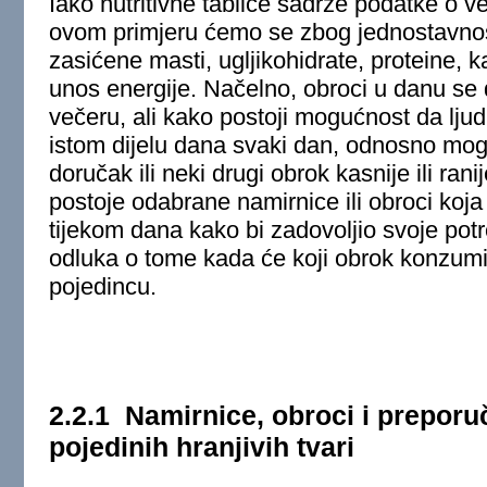
Iako nutritivne tablice sadrže podatke o vel
ovom primjeru ćemo se zbog jednostavnosti
zasićene masti, ugljikohidrate, proteine, k
unos energije. Načelno, obroci u danu se d
večeru, ali kako postoji mogućnost da ljud
istom dijelu dana svaki dan, odnosno mo
doručak ili neki drugi obrok kasnije ili ran
postoje odabrane namirnice ili obroci koja
tijekom dana kako bi zadovoljio svoje potr
odluka o tome kada će koji obrok konzumi
pojedincu.
2.2.1
Namirnice, obroci i preporu
pojedinih hranjivih tvari