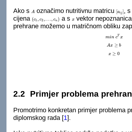
Ako s
označimo nutritivnu matricu
, 
[
]
A
A
[
a
a
i
j
]
i
j
cijena
a s
vektor nepoznanic
(
,
,
.
.
.
,
)
(
c
c
1
,
c
c
2
,
.
.
.
,
c
n
)
c
x
x
1
2
n
prehrane možemo u matričnom obliku zapi
T
m
m
i
i
n
n
c
c
T
x
x
≥
A
A
x
x
≥
b
b
≥
0
x
x
≥
0
2.2
Primjer problema prehra
Promotrimo konkretan primjer problema p
diplomskog rada
[
1
]
.