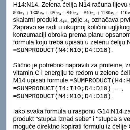
H14:N14. Zelena ćelija N14 računa lijevu 
500
+
1335
+
480
+
840
+
840
+
1280
+
110
500
x
x
1
+
1335
x
2
+
x
480
x
3
+
840
x
x
4
+
840
x
5
x
+
1280
x
6
+
x
110
x
7
≥
2000
x
1
2
3
4
5
6
skalarni produkt
, gdje
označava prvi
A
A
1
x
x
A
A
1
1
1
Zapravo se radi u ukupnoj količini ugljikog
konzumaciji obroka prema planu opsano
formula koju treba upisati u zelenu ćeliju 
.
=SUMPRODUCT(N4:N10;D4:D10)
Slično je potrebno napraviti za proteine, z
vitamin C i energiju te redom u zelene ćeli
M14 upisati formule
=SUMPRODUCT(H4:H
, ... ,
=SUMPRODUCT(I4:I10;D4:D10)
.
=SUMPRODUCT(M4:M10;D4:D10)
Iako svaka formula u rasponu G14:N14 za
produkt "stupca iznad sebe" i "stupca s 
moguće direktno kopirati formulu iz ćelij