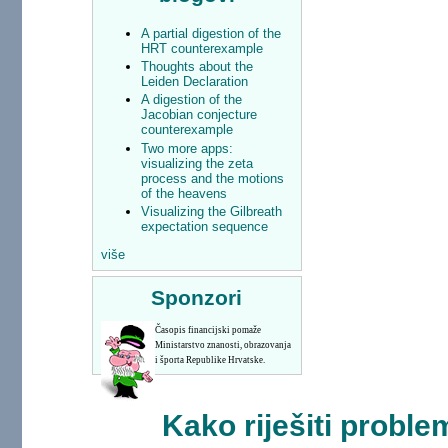
A partial digestion of the
HRT counterexample
Thoughts about the
Leiden Declaration
A digestion of the
Jacobian conjecture
counterexample
Two more apps:
visualizing the zeta
process and the motions
of the heavens
Visualizing the Gilbreath
expectation sequence
više
Sponzori
Časopis financijski pomaže
Ministarstvo znanosti, obrazovanja
i športa Republike Hrvatske.
Kako riješiti probl