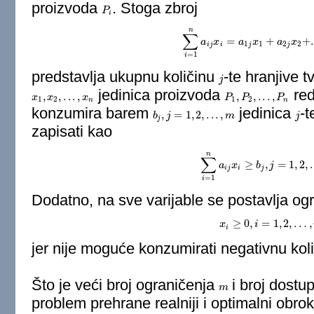
proizvoda
. Stoga zbroj
P
P
i
i
n
∑
=
+
+
.
a
∑
i
=
x
1
n
a
i
j
x
a
i
=
a
x
1
j
x
1
+
a
a
2
j
x
x
2
+
.
.
.
1
1
2
2
i
j
i
j
j
=
1
i
predstavlja ukupnu količinu
-te hranjive 
j
j
jedinica proizvoda
red
,
,
.
.
.
,
,
,
.
.
.
,
x
x
1
,
x
x
2
,
.
.
.
,
x
n
x
P
P
1
,
P
P
2
,
.
.
.
,
P
n
P
1
2
1
2
n
n
konzumira barem
jedinica
-t
,
=
1
,
2
,
.
.
.
,
b
b
j
,
j
=
j
1
,
2
,
.
.
.
,
m
m
j
j
j
zapisati kao
n
∑
≥
,
=
1
,
2
,
a
∑
i
=
x
1
n
a
i
j
x
b
i
≥
b
j
j
,
j
=
1
,
2
,
…
,
i
j
i
j
=
1
i
Dodatno, na sve varijable se postavlja og
≥
0
,
=
1
,
2
,
…
,
x
x
i
≥
0
i
,
i
=
1
,
2
,
…
,
n
,
i
jer nije moguće konzumirati negativnu kol
Što je veći broj ograničenja
i broj dostu
m
m
problem prehrane realniji i optimalni obrok