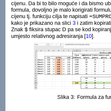
cijenu. Da bi to bilo moguće i da bismo ub
formula, dovoljno je malo korigirati formul
cijenu tj. funkciju cilja te napisati
=SUMPR
kako je prikazano na slici
3
i zatim kopira
Znak
fiksira stupac D pa se kod kopiranj
$
umjesto relativnog adresiranja
[
10
]
.
Slika 3:
Formula za fun