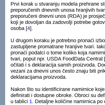
Prvi korak u stvaranju modela prehrane st
preporučenih dnevnih unosa hranjivih tvar
preporučeni dnevni unos (RDA) je prosječa
koji je dovoljan da zadovolji potrebe goto
osoba
[
4
]
.
U drugom koraku je potrebno pronaći izbo
zastupljene promatrane hranjive tvari. Ia
pronaći podatci o tome koliko koja namirni
tvari, poput npr. USDA FoodData Central
očitati i s deklaracija samih proizvoda. D
vezani za dnevni unos često znaju biti pri
deklaracijama proizvoda.
Nakon što su identificirane namirnice koje
definirati i dostupne obroke. Obroci su de
u tablici
1
. Detaljne količine namirnica po