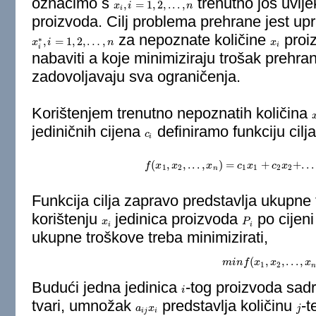
označimo s
trenutno još uvije
,
=
1
,
2
,
.
.
.
,
x
x
i
,
i
=
i
1
,
2
,
.
.
.
,
n
n
i
proizvoda. Cilj problema prehrane jest upr
za nepoznate količine
proi
∗
,
=
1
,
2
,
…
,
x
x
i
∗
,
i
i
=
1
,
2
,
…
,
n
n
x
x
i
i
i
nabaviti a koje minimiziraju trošak prehra
zadovoljavaju sva ograničenja.
Korištenjem trenutno nepoznatih količina
jediničnih cijena
definiramo funkciju cilj
c
c
i
i
(
,
,
.
.
.
,
)
=
+
+
.
.
.
f
x
x
f
(
x
1
,
x
2
,
x
.
.
.
,
x
n
)
=
c
c
1
x
x
1
+
c
2
c
x
2
x
+
.
.
.
+
c
n
1
2
1
1
2
2
n
Funkcija cilja zapravo predstavlja ukupne
korištenju
jedinica proizvoda
po cijen
x
x
i
P
P
i
i
i
ukupne troškove treba minimizirati,
(
,
,
.
.
.
,
m
i
n
m
f
i
n
f
x
(
x
1
,
x
x
2
,
.
.
.
,
x
n
)
x
.
1
2
Budući jedna jedinica
-tog proizvoda sad
i
i
tvari, umnožak
predstavlja količinu
-t
a
a
i
j
x
x
i
j
j
i
j
i